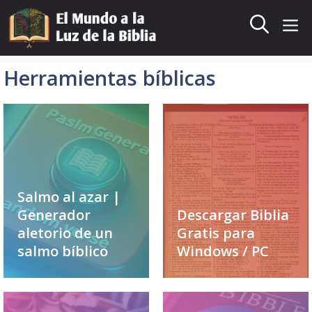
Saltar
al
Me
contenido
Herramientas bíblicas
Salmo al azar |
Generador
Descargar Biblia
aletorio de un
Gratis para
salmo bíblico
Windows / PC