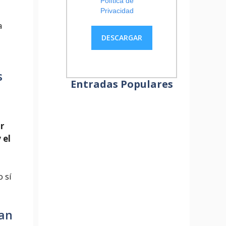
Política de
Privacidad
a
s
Entradas Populares
r
 el
 sí
van