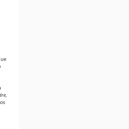
que
o
a
dre,
los