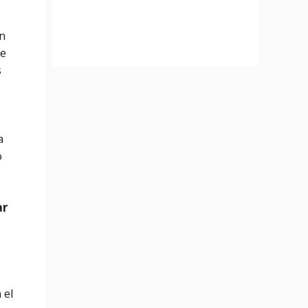
n
ue
s
a
o
ar
 el