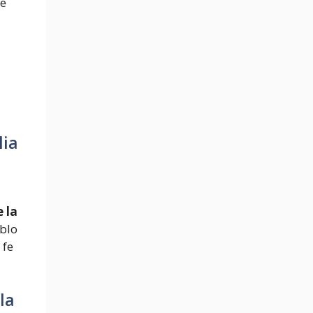
de
lia
 la
ablo
 fe
la