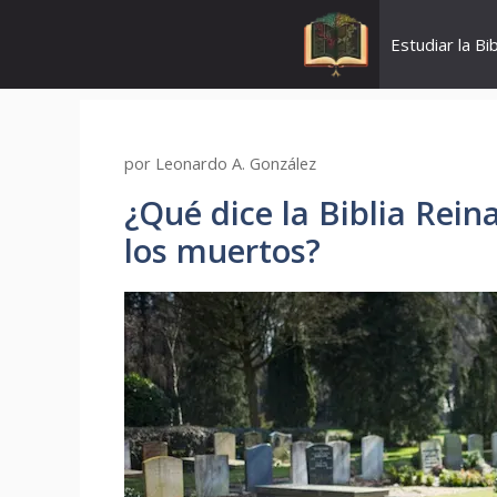
Saltar
al
Estudiar la Bib
contenido
por
Leonardo A. González
¿Qué dice la Biblia Rein
los muertos?