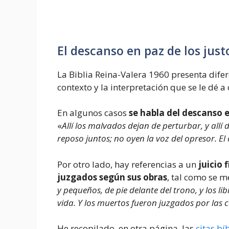
El descanso en paz de los justos
La Biblia Reina-Valera 1960 presenta difer
contexto y la interpretación que se le dé a
En algunos casos
se habla del descanso e
«
Allí los malvados dejan de perturbar, y allí 
reposo juntos; no oyen la voz del opresor. El ch
Por otro lado, hay referencias a un
juicio 
juzgados según sus obras
, tal como se m
y pequeños, de pie delante del trono, y los libr
vida. Y los muertos fueron juzgados por las c
He recopilado, en otra página, las
citas bí