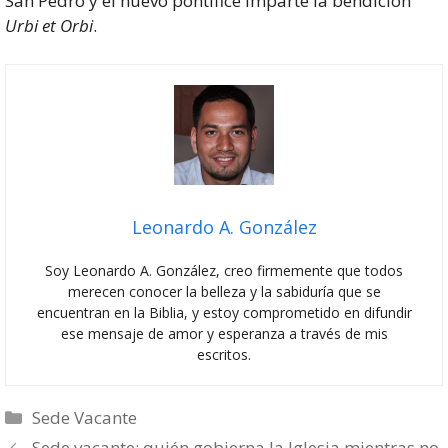
San Pedro y el nuevo pontífice imparte la bendición
Urbi et Orbi
.
Leonardo A. González
Soy Leonardo A. González, creo firmemente que todos
merecen conocer la belleza y la sabiduría que se
encuentran en la Biblia, y estoy comprometido en difundir
ese mensaje de amor y esperanza a través de mis
escritos.
Categorías
Sede Vacante
Sede vacante: quién gobierna la Iglesia mientras no