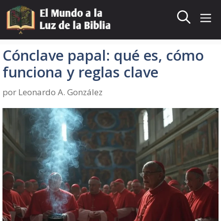
Saltar
al
Me
contenido
Cónclave papal: qué es, cómo
funciona y reglas clave
por
Leonardo A. González