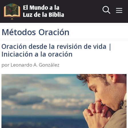
Saltar
al
Me
contenido
Métodos Oración
Oración desde la revisión de vida |
Iniciación a la oración
por
Leonardo A. González