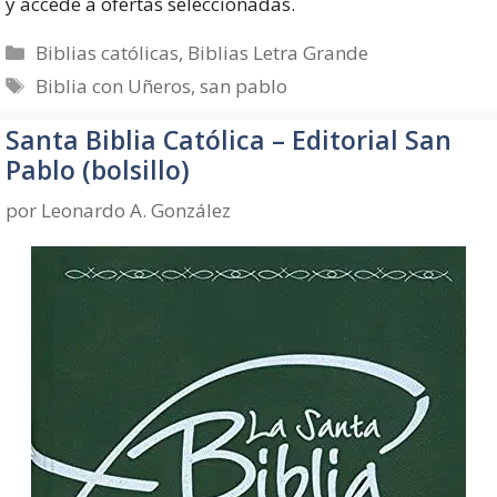
y accede a ofertas seleccionadas.
Categorías
Biblias católicas
,
Biblias Letra Grande
Etiquetas
Biblia con Uñeros
,
san pablo
Santa Biblia Católica – Editorial San
Pablo (bolsillo)
por
Leonardo A. González